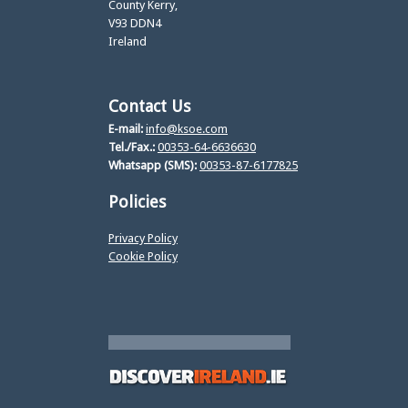
County Kerry,
V93 DDN4
Ireland
Contact Us
E-mail:
info@ksoe.com
Tel./Fax.:
00353-64-6636630
Whatsapp (SMS):
00353-87-6177825
Policies
Privacy Policy
Cookie Policy