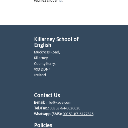
veuillez cliquer
ici
.
Killarney School of
English
Muckross Road,
Killarney,
County Kerry,
V93 DDN4
Ireland
Contact Us
E-mail:
info@ksoe.com
Tel./Fax.:
00353-64-6636630
Whatsapp (SMS):
00353-87-6177825
Policies