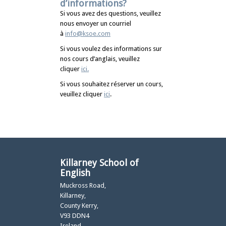
d’informations?
Si vous avez des questions, veuillez
nous envoyer un courriel
à
info@ksoe.com
Si vous voulez des informations sur
nos cours d’anglais, veuillez
cliquer
ici
.
Si vous souhaitez réserver un cours,
veuillez cliquer
ici
.
Killarney School of
English
Muckross Road,
Killarney,
County Kerry,
V93 DDN4
Ireland