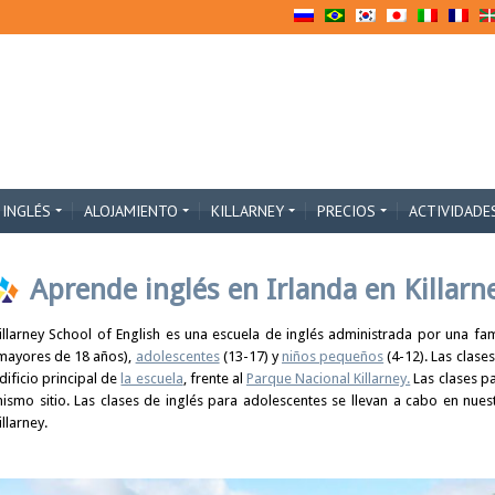
 INGLÉS
ALOJAMIENTO
KILLARNEY
PRECIOS
ACTIVIDADE
Aprende inglés en Irlanda en Killarn
illarney School of English es una escuela de inglés administrada por una fa
mayores de 18 años),
adolescentes
(13-17) y
niños pequeños
(4-12). Las clases
dificio principal de
la escuela
, frente al
Parque Nacional Killarney.
Las clases pa
ismo sitio. Las clases de inglés para adolescentes se llevan a cabo en nue
illarney.