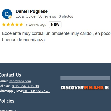
Contact Us
-mail:
info@ksoe.com
el./Fax.:
00353-64-6636630
Whatsapp (SMS):
00353-87-6177825
Policies
rivacy Policy