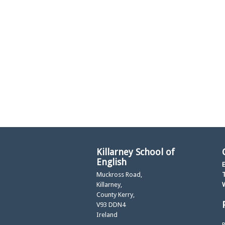
Killarney School of
English
E
Muckross Road,
T
Killarney,
County Kerry,
V93 DDN4
Ireland
P