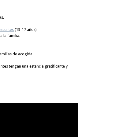
as.
escentes
(13-17 años)
a la familia.
amilias de acogida.
ntes tengan una estancia gratificante y