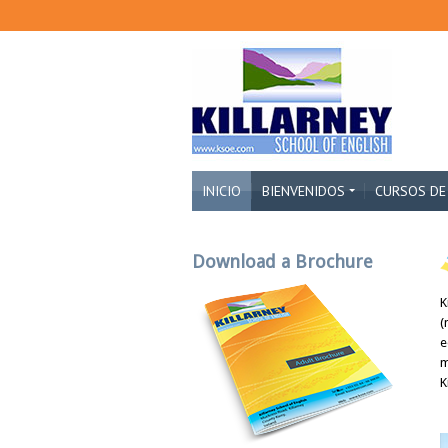
INICIO
BIENVENIDOS
CURSOS DE
Download a Brochure
K
(
e
m
K