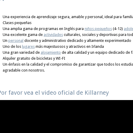
Una experiencia de aprendizaje segura, amable y personal, ideal para famili
Clases pequeñas
Una amplia gama de programas en Inglés para
niños pequeños
(4-12)
adol
Una excelente gama de
actividades
culturales, sociales y deportivas para tod
Un
personal
docente y administrativo dedicado y altamente experimentado
Uno de los
lugares
más majestuosos y atractivos en Irlanda
Una gran variedad de
alojamiento
de alta calidad y un equipo dedicado de f
Alquiler gratuito de bicicletas y WI-FI
Un énfasis en la calidad y el compromiso de garantizar que todos los estudia
agradable con nosotros.
Por favor vea el video oficial de Killarney