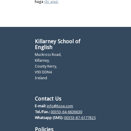
haga
clic aquí.
Killarney School of
English
Muckross Road,
Killarney,
County Kerry,
V93 DDN4
Ireland
Contact Us
E-mail:
info@ksoe.com
Tel./Fax.:
00353-64-6636630
Whatsapp (SMS):
00353-87-6177825
Policies