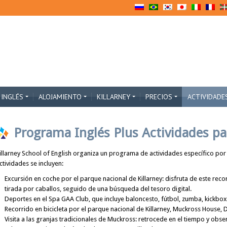
 INGLÉS
ALOJAMIENTO
KILLARNEY
PRECIOS
ACTIVIDADE
Programa Inglés Plus Actividades p
illarney School of English organiza un programa de actividades específico por l
ctividades se incluyen:
Excursión en coche por el parque nacional de Killarney: disfruta de este recor
tirada por caballos, seguido de una búsqueda del tesoro digital.
Deportes en el Spa GAA Club, que incluye baloncesto, fútbol, ​​zumba, kickbox
Recorrido en bicicleta por el parque nacional de Killarney, Muckross House,
Visita a las granjas tradicionales de Muckross: retrocede en el tiempo y obser