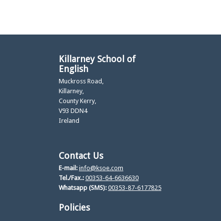
Killarney School of
English
Muckross Road,
Killarney,
County Kerry,
V93 DDN4
Ireland
Contact Us
E-mail:
info@ksoe.com
Tel./Fax.:
00353-64-6636630
Whatsapp (SMS):
00353-87-6177825
Policies