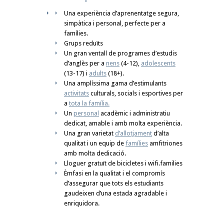
Una experiència d’aprenentatge segura,
simpàtica i personal, perfecte per a
famílies.
Grups reduïts
Un gran ventall de programes d’estudis
d’anglès per a
nens
(4-12),
adolescents
(13-17) i
adults
(18+).
Una amplíssima gama d’estimulants
activitats
culturals, socials i esportives per
a
tota la família.
Un
personal
acadèmic i administratiu
dedicat, amable i amb molta experiència.
Una gran varietat
d’allotjament
d’alta
qualitat i un equip de
famílies
amfitriones
amb molta dedicació.
Lloguer gratuït de bicicletes i wifi.families
Èmfasi en la qualitat i el compromís
d’assegurar que tots els estudiants
gaudeixen d’una estada agradable i
enriquidora.