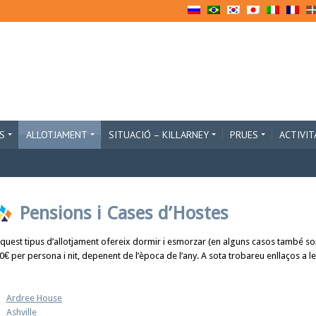
S
ALLOTJAMENT
SITUACIÓ – KILLARNEY
PRUES
ACTIVIT
Pensions i Cases d’Hostes
quest tipus d’allotjament ofereix dormir i esmorzar (en alguns casos també sop
0€ per persona i nit, depenent de l’època de l’any. A sota trobareu enllaços a l
Ardree House
Ashville