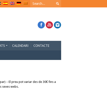
ATS
CALENDARI
CONTACTE
ar) – El preu pot variar des de 30€ fins a
es seves webs.