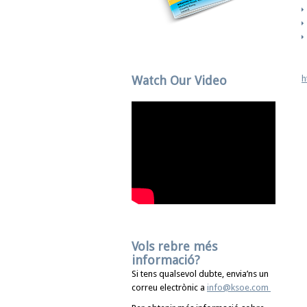
Watch Our Video
h
Vols rebre més
informació?
Si tens qualsevol dubte, envia’ns un
correu electrònic a
info@ksoe.com