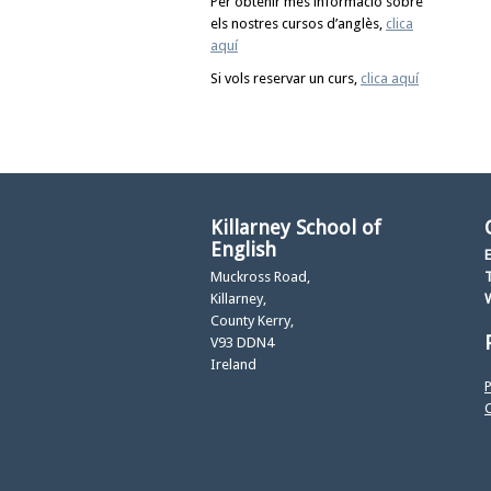
Per obtenir més informació sobre
els nostres cursos d’anglès,
clica
aquí
Si vols reservar un curs,
clica aquí
Killarney School of
English
E
Muckross Road,
T
Killarney,
County Kerry,
V93 DDN4
Ireland
P
C