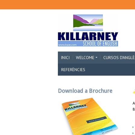
INICI
WELCOME
CURSOS D’ANGLÈ
REFERÈNCIES
Download a Brochure
A
8