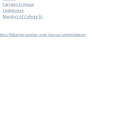
Carranross House
Castlelodge
Murphy’s of College St.
ttps://killarney.ie/plan-your-trip/accommodation/