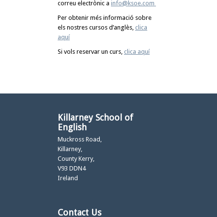
correu electrònic a
info@ksoe.com
Per obtenir més informació sobre
els nostres cursos d’anglès,
clica
aquí
Si vols reservar un curs,
clica aquí
Killarney School of
English
Muckross Road,
Killarney,
County Kerry,
V93 DDN4
Ireland
Contact Us