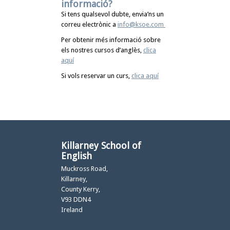
informació?
Si tens qualsevol dubte, envia’ns un
correu electrònic a
info@ksoe.com
Per obtenir més informació sobre
els nostres cursos d’anglès,
clica
aquí
Si vols reservar un curs,
clica aquí
Killarney School of
English
Muckross Road,
Killarney,
County Kerry,
V93 DDN4
Ireland