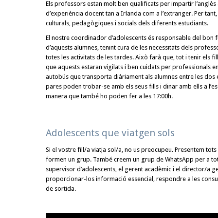
Els professors estan molt ben qualificats per impartir l’anglès
d’experiència docent tan a Irlanda com a l’extranger. Per tant,
culturals, pedagògiques i socials dels diferents estudiants.
El nostre coordinador d’adolescents és responsable del bon
d’aquests alumnes, tenint cura de les necessitats dels professor
totes les activitats de les tardes. Això farà que, tot i tenir els fi
que aquests estaran vigilats i ben cuidats per professionals 
autobús que transporta diàriament als alumnes entre les dos es
pares poden trobar-se amb els seus fills i dinar amb ells a l’
manera que també ho poden fer a les 17:00h.
Adolescents que viatgen sols
Si el vostre fill/a viatja sol/a, no us preocupeu. Presentem tots 
formen un grup. També creem un grup de WhatsApp per a tots
supervisor d’adolescents, el gerent acadèmic i el director/a ge
proporcionar-los informació essencial, respondre a les consu
de sortida.