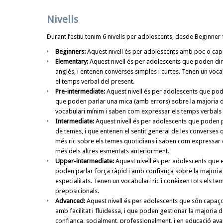
Nivells
Durant l’estiu tenim 6 nivells per adolescents, desde Beginner
Beginners:
Aquest nivell és per adolescents amb poc o cap n
Elementary:
Aquest nivell és per adolescents que poden di
anglès, i entenen converses simples i curtes. Tenen un voc
el temps verbal del present.
Pre-intermediate:
Aquest nivell és per adolescents que po
que poden parlar una mica (amb errors) sobre la majoria 
vocabulari mínim i saben com expressar els temps verbals d
Intermediate:
Aquest nivell és per adolescents que poden p
de temes, i que entenen el sentit general de les converses
més ric sobre els temes quotidians i saben com expressar 
més dels altres esmentats anteriorment.
Upper-intermediate:
Aquest nivell és per adolescents que 
poden parlar força ràpid i amb confiança sobre la majoria 
especialitats. Tenen un vocabulari ric i conèixen tots els te
preposicionals.
Advanced:
Aquest nivell és per adolescents que són capaços 
amb facilitat i fluïdessa, i que poden gestionar la majoria
confiança, socialment, professionalment, i en educació av