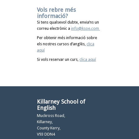
Vols rebre més
informació?
Si tens qualsevol dubte, envia’ns un
correu electrònic a
info@ksoe.com
Per obtenir més informació sobre
els nostres cursos d’anglès,
clica
aquí
Si vols reservar un curs,
clica aquí
Killarney School of
English
Muckross Road,
Killarney,
County Kerry,
V93 DDN4