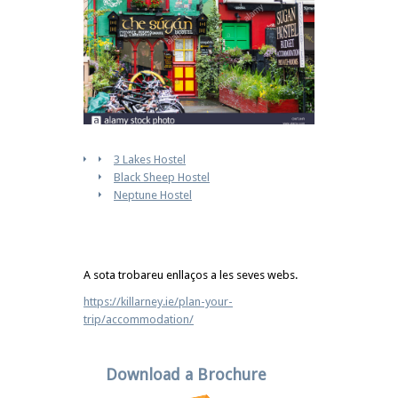
3 Lakes Hostel
Black Sheep Hostel
Neptune Hostel
A sota trobareu enllaços a les seves webs.
https://killarney.ie/plan-your-
trip/accommodation/
Download a Brochure