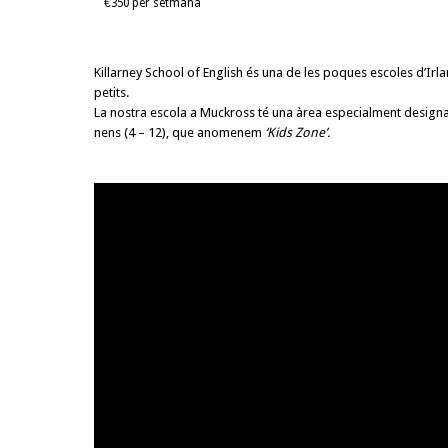
€350 per setmana
Killarney School of English és una de les poques escoles d’Irl
petits.
La nostra escola a Muckross té una àrea especialment designada
nens (4 – 12), que anomenem
‘Kids Zone’.