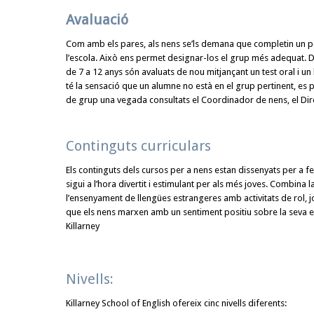
Avaluació
Com amb els pares, als nens se’ls demana que completin un pet
l’escola. Això ens permet designar-los el grup més adequat. D
de 7 a 12 anys són avaluats de nou mitjançant un test oral i un 
té la sensació que un alumne no està en el grup pertinent, es 
de grup una vegada consultats el Coordinador de nens, el Direc
Continguts curriculars
Els continguts dels cursos per a nens estan dissenyats per a f
sigui a l’hora divertit i estimulant per als més joves. Combina
l’ensenyament de llengües estrangeres amb activitats de rol, 
que els nens marxen amb un sentiment positiu sobre la seva 
Killarney
Nivells:
Killarney School of English ofereix cinc nivells diferents: