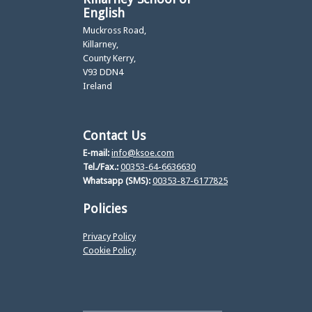
English
Muckross Road,
Killarney,
County Kerry,
V93 DDN4
Ireland
Contact Us
E-mail:
info@ksoe.com
Tel./Fax.:
00353-64-6636630
Whatsapp (SMS):
00353-87-6177825
Policies
Privacy Policy
Cookie Policy