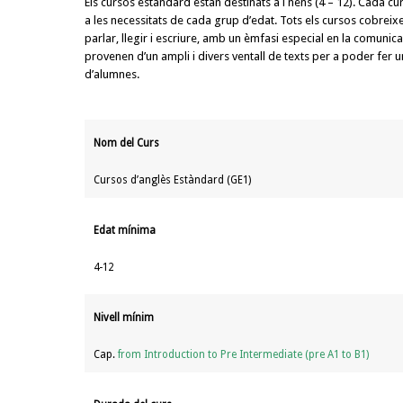
Els cursos estàndard estan destinats a i nens (4 – 12). Cada c
a les necessitats de cada grup d’edat. Tots els cursos cobreix
parlar, llegir i escriure, amb un èmfasi especial en la comunicac
provenen d’un ampli i divers ventall de texts per a poder fer 
d’alumnes.
Nom del Curs
Cursos d’anglès Estàndard (GE1)
Edat mínima
4-12
Nivell mínim
Cap.
from Introduction to Pre Intermediate (pre A1 to B1)