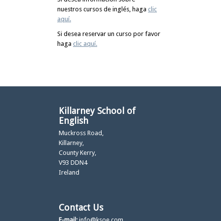
nuestros cursos de inglés, haga
clic
aquí.
Si desea reservar un curso por favor
haga
clic aquí.
Killarney School of
English
Muckross Road,
Killarney,
County Kerry,
V93 DDN4
Ireland
Contact Us
E-mail:
info@ksoe.com