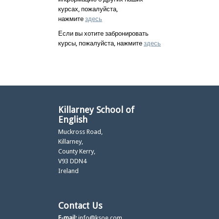
курсах, пожалуйста,
нажмите
здесь
Если вы хотите забронировать
курсы, пожалуйста, нажмите
здесь
Killarney School of
English
Muckross Road,
Killarney,
County Kerry,
V93 DDN4
Ireland
Contact Us
E-mail:
info@ksoe.com