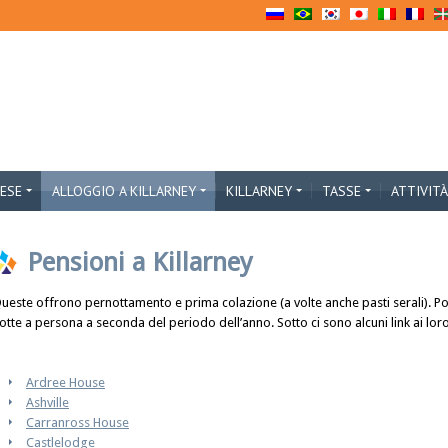
LESE
ALLOGGIO A KILLARNEY
KILLARNEY
TASSE
ATTIVITÀ
Pensioni a Killarney
ueste offrono pernottamento e prima colazione (a volte anche pasti serali). P
otte a persona a seconda del periodo dell’anno. Sotto ci sono alcuni link ai loro
Ardree House
Ashville
Carranross House
Castlelodge