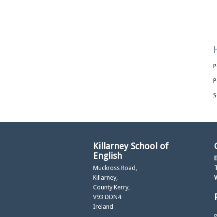
P
P
S
Killarney School of
English
E
Muckross Road,
T
Killarney,
County Kerry,
V93 DDN4
Ireland
P