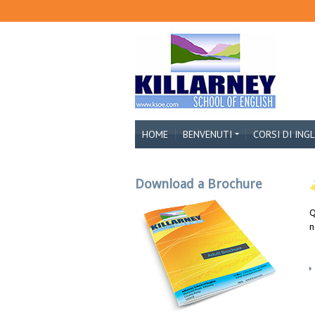
HOME
BENVENUTI
CORSI DI ING
Download a Brochure
Q
n