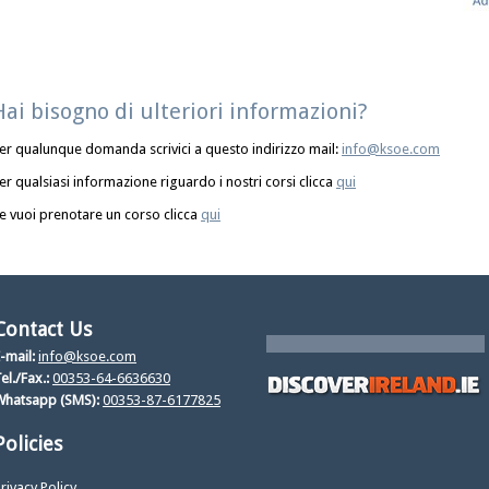
Hai bisogno di ulteriori informazioni?
er qualunque domanda scrivici a questo indirizzo mail:
info@ksoe.com
er qualsiasi informazione riguardo i nostri corsi clicca
qui
e vuoi prenotare un corso clicca
qui
Contact Us
-mail:
info@ksoe.com
el./Fax.:
00353-64-6636630
Whatsapp (SMS):
00353-87-6177825
Policies
rivacy Policy