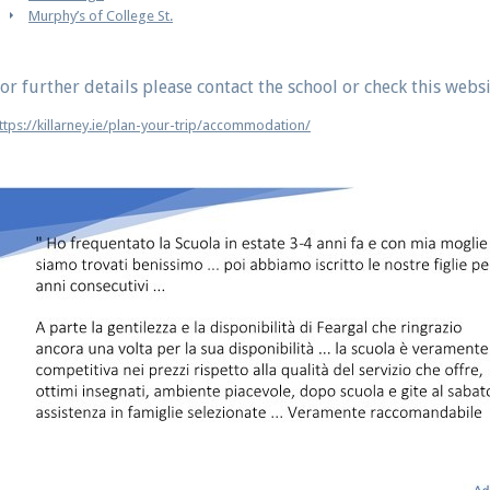
Murphy’s of College St.
or further details please contact the school or check this websi
ttps://killarney.ie/plan-your-trip/accommodation/