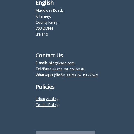
English
Muckross Road,
Killarney,
County Kerry,
V93 DDN4
Ireland
Contact Us
E-mail:
info@ksoe.com
Tel./Fax.:
00353-64-6636630
Whatsapp (SMS):
00353-87-6177825
Policies
Privacy Policy
Cookie Policy