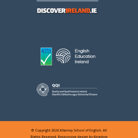
© Copyright 2026 Killarney School of English. All
Rights Reserved. Responsive design by
Kingdom