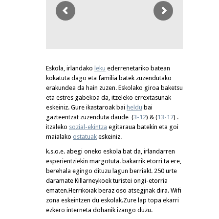
Eskola, irlandako
leku
ederrenetariko batean
kokatuta dago eta familia batek zuzendutako
erakundea da hain zuzen. Eskolako giroa baketsu
eta estres gabekoa da, itzeleko errextasunak
eskeiniz. Gure ikastaroak bai
heldu
bai
gazteentzat zuzenduta daude (
3-12
) & (
13-17
) .
itzaleko
sozial-ekintza
egitaraua batekin eta goi
maialako
ostatuak
eskeiniz.
k.s.o.e. abegi oneko eskola bat da, irlandarren
esperientziekin margotuta. bakarrik etorri ta ere,
berehala egingo dituzu lagun berriak!. 250 urte
daramate Killarneykoek turistei ongi-etorria
ematen.Herrikoiak beraz oso atsegjnak dira. Wifi
zona eskeintzen du eskolak.Zure lap topa ekarri
ezkero interneta dohanik izango duzu.