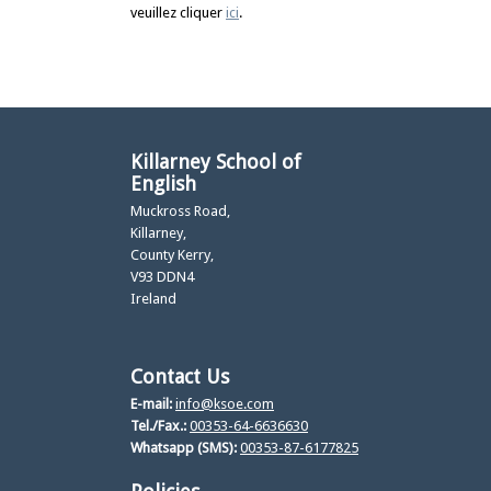
veuillez cliquer
ici
.
Killarney School of
English
Muckross Road,
Killarney,
County Kerry,
V93 DDN4
Ireland
Contact Us
E-mail:
info@ksoe.com
Tel./Fax.:
00353-64-6636630
Whatsapp (SMS):
00353-87-6177825