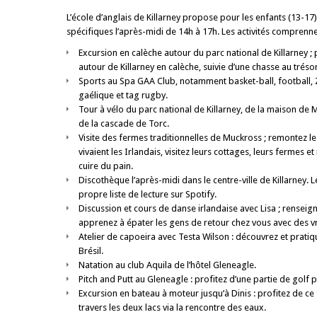
L’école d’anglais de Killarney propose pour les enfants (13-1
spécifiques l’après-midi de 14h à 17h. Les activités comprenne
Excursion en calèche autour du parc national de Killarney ; p
autour de Killarney en calèche, suivie d’une chasse au trés
Sports au Spa GAA Club, notamment basket-ball, football, 
gaélique et tag rugby.
Tour à vélo du parc national de Killarney, de la maison de
de la cascade de Torc.
Visite des fermes traditionnelles de Muckross ; remontez
vivaient les Irlandais, visitez leurs cottages, leurs fermes e
cuire du pain.
Discothèque l’après-midi dans le centre-ville de Killarney. 
propre liste de lecture sur Spotify.
Discussion et cours de danse irlandaise avec Lisa ; renseig
apprenez à épater les gens de retour chez vous avec des vr
Atelier de capoeira avec Testa Wilson : découvrez et pratiqu
Brésil.
Natation au club Aquila de l’hôtel Gleneagle.
Pitch and Putt au Gleneagle : profitez d’une partie de golf p
Excursion en bateau à moteur jusqu’à Dinis : profitez de c
travers les deux lacs via la rencontre des eaux.