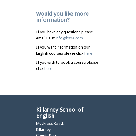
Would you like more
information?
If you have any questions please
email us at
info@ksoe.com
If you want information on our
English courses please click
here
If you wish to book a course please
click
here
Killarney School of
English
Muckross Road,
Killarney,
County Kerry,