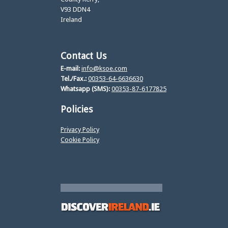
V93 DDN4
Ireland
Contact Us
E-mail:
info@ksoe.com
Tel./Fax.:
00353-64-6636630
Whatsapp (SMS):
00353-87-6177825
Policies
Privacy Policy
Cookie Policy