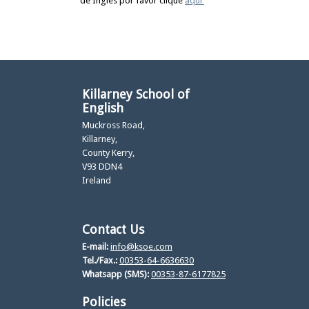
de Inglês por favor clique
aqui
Killarney School of
English
Muckross Road,
Killarney,
County Kerry,
V93 DDN4
Ireland
Contact Us
E-mail:
info@ksoe.com
Tel./Fax.:
00353-64-6636630
Whatsapp (SMS):
00353-87-6177825
Policies