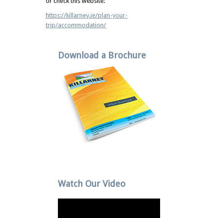
or check this website:
https://killarney.ie/plan-your-
trip/accommodation/
Download a Brochure
Watch Our Video