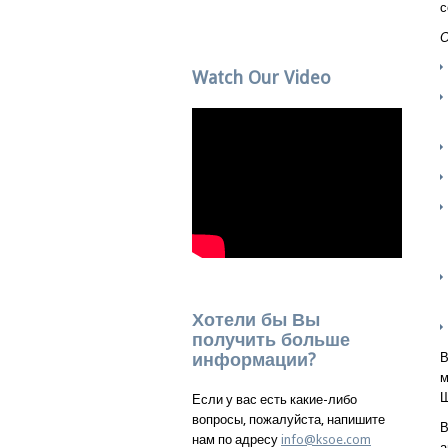
с
О
Watch Our Video
Хотели бы Вы
получить больше
информации?
В
м
Ш
Если у вас есть какие-либо
вопросы, пожалуйста, напишите
В
нам по адресу
info@ksoe.com
а