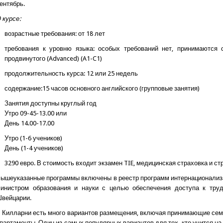
ентябрь.
 курсе:
возрастные требования: от 18 лет
требования к уровню языка: особых требований нет, принимаются с
продвинутого (Advanced) (A1-C1)
продолжительность курса: 12 или 25 недель
содержание:15 часов основного английского (групповые занятия)
Занятия доступны круглый год
Утро 09-45-13.00 или
День 14.00-17.00
Утро (1-6 учеников)
День (1-4 учеников)
3290 евро. В стоимость входит экзамен TIE, медицинская страховка и с
ышеуказанные программы включены в реестр программ интернационализ
инистром образования и науки с целью обеспечения доступа к труд
вейцарии.
 Килларни есть много вариантов размещения, включая принимающие семь
партаменты. Один из самых популярных вариантов для тех, кто учится 