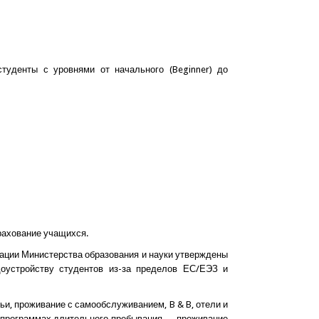
туденты с уровнями от начального (Beginner) до
трахование учащихся.
ации Министерства образования и науки утверждены
оустройству студентов из-за пределов ЕС/ЕЭЗ и
и, проживание с самообслуживанием, B & B, отели и
на программах длительного пребывания — проживание