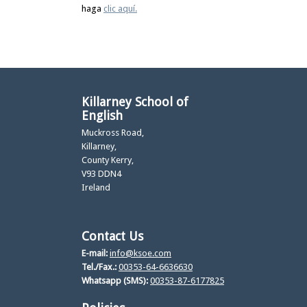
haga
clic aquí.
Killarney School of
English
Muckross Road,
Killarney,
County Kerry,
V93 DDN4
Ireland
Contact Us
E-mail:
info@ksoe.com
Tel./Fax.:
00353-64-6636630
Whatsapp (SMS):
00353-87-6177825