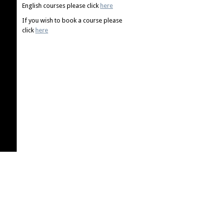
English courses please click
here
If you wish to book a course please
click
here