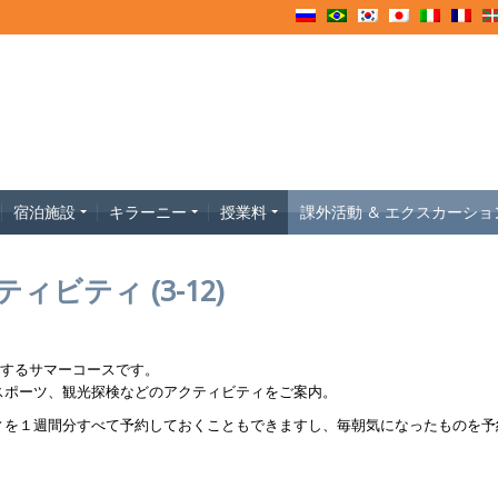
宿泊施設
キラーニー
授業料
課外活動 & エクスカーショ
ビティ (3-12)
供するサマーコースです。
スポーツ、観光探検などのアクティビティをご案内。
ィを１週間分すべて予約しておくこともできますし、毎朝気になったものを予