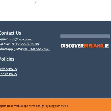
Contact Us
-mail:
info@ksoe.com
el./Fax.:
00353-64-6636630
Whatsapp (SMS):
00353-87-6177825
Policies
rivacy Policy
ookie Policy
 Rights Reserved. Responsive design by
Kingdom Media
.