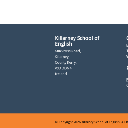
Killarney School of
English
E
Muckross Road,
T
Killarney,
County Kerry,
V93 DDN4
Ireland
P
C
© Copyright 2026 Killarney School of English. All