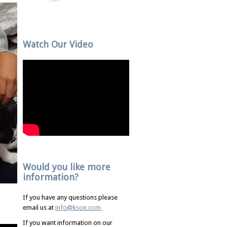
Watch Our Video
Would you like more
information?
If you have any questions please
email us at
info@ksoe.com
If you want information on our