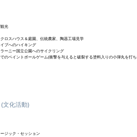
ィ
島観光
マクロスハウス＆庭園、伝統農家、陶器工場見学
ライブへのハイキング
キラーニー国立公園へのサイクリング
クでのペイントボールゲーム(衝撃を与えると破裂する塗料入りの小弾丸を打ち
(文化活動)
ュージック・セッション