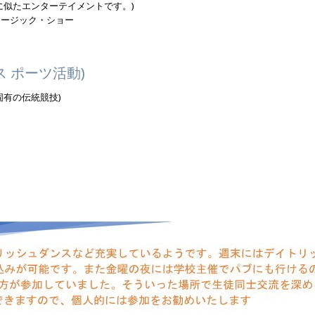
に似たエンターテイメントです。)
ュージック・ショー
 ポーツ活動)
固有の伝統競技)