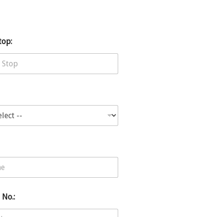
top:
 No.: