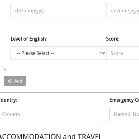
Level of English:
Score:
Add
N
ountry:
Emergency C
m
T
ACCOMMODATION and TRAVEL
m