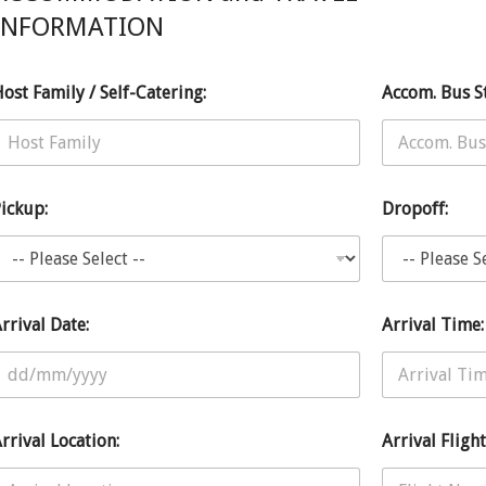
INFORMATION
d
ost Family / Self-Catering:
Accom. Bus S
d
ickup:
Dropoff:
rrival Date:
Arrival Time:
rrival Location:
Arrival Flight