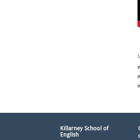
M
W
W
W
Killarney School of
English
E