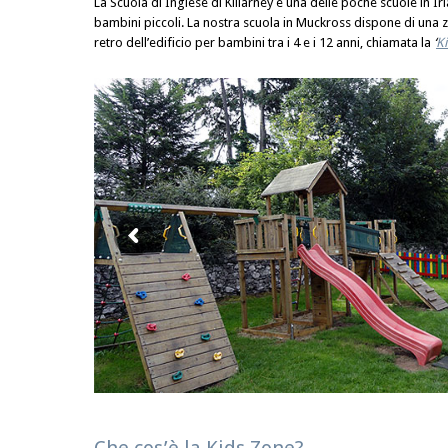
La Scuola di Inglese di Killarney è una delle poche scuole in
bambini piccoli. La nostra scuola in Muckross dispone di una
retro dell’edificio per bambini tra i 4 e i 12 anni, chiamata la
‘
K