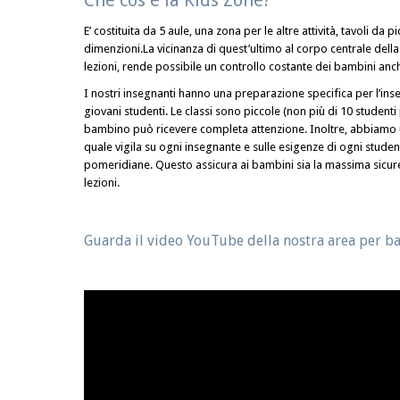
Che cos’è la Kids Zone?
E’ costituita da 5 aule, una zona per le altre attività, tavoli da 
dimenzioni.La vicinanza di quest’ultimo al corpo centrale della 
lezioni, rende possibile un controllo costante dei bambini an
I nostri insegnanti hanno una preparazione specifica per l’ins
giovani studenti. Le classi sono piccole (non più di 10 studenti 
bambino può ricevere completa attenzione. Inoltre, abbiamo u
quale vigila su ogni insegnante e sulle esigenze di ogni studente
pomeridiane. Questo assicura ai bambini sia la massima sicure
lezioni.
Guarda il video YouTube della nostra area per b