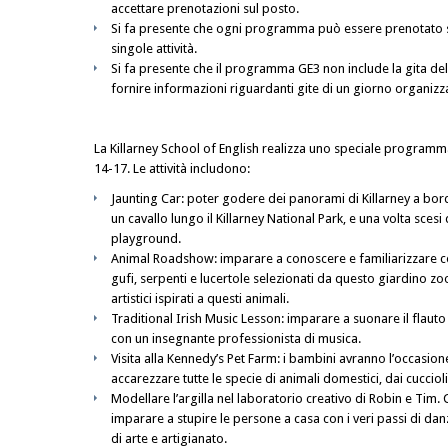
accettare prenotazioni sul posto.
Si fa presente che ogni programma può essere prenotato s
singole attività.
Si fa presente che il programma GE3 non include la gita 
fornire informazioni riguardanti gite di un giorno organizz
La Killarney School of English realizza uno speciale programma
14-17. Le attività includono:
Jaunting Car: poter godere dei panorami di Killarney a bord
un cavallo lungo il Killarney National Park, e una volta scesi
playground.
Animal Roadshow: imparare a conoscere e familiarizzare 
gufi, serpenti e lucertole selezionati da questo giardino zo
artistici ispirati a questi animali.
Traditional Irish Music Lesson: imparare a suonare il flaut
con un insegnante professionista di musica.
Visita alla Kennedy’s Pet Farm: i bambini avranno l’occasion
accarezzare tutte le specie di animali domestici, dai cuccioli
Modellare l’argilla nel laboratorio creativo di Robin e Tim.
imparare a stupire le persone a casa con i veri passi di danza,
di arte e artigianato.