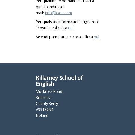
Per qualunque domanda scrivici a
questo indirizzo
mail:
info@ksoe.com
Per qualsiasi informazione riguardo
i nostri corsi clicca
qui
Se vuoi prenotare un corso clicca
qui
Killarney School of
English
Muckross Road,
Killarney,
County Kerry,
V93 DDN4
Ireland