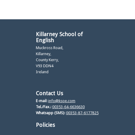
Killarney School of
English
Muckross Road,
Killarney,
County Kerry,
V93 DDN4
Ireland
Contact Us
E-mail:
info@ksoe.com
Tel./Fax.:
00353-64-6636630
Whatsapp (SMS):
00353-87-6177825
Policies