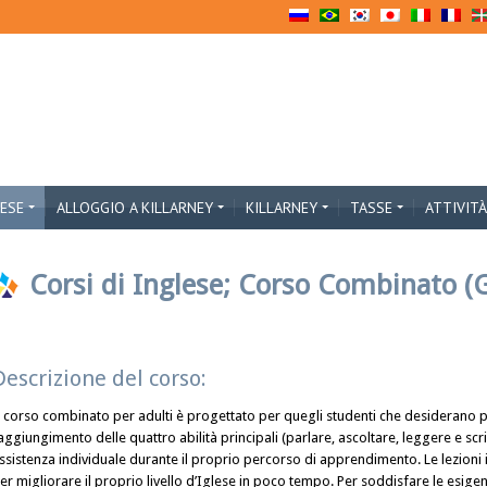
LESE
ALLOGGIO A KILLARNEY
KILLARNEY
TASSE
ATTIVITÀ
Corsi di Inglese; Corso Combinato (
Descrizione del corso:
l corso combinato per adulti è progettato per quegli studenti che desiderano 
aggiungimento delle quattro abilità principali (parlare, ascoltare, leggere e scr
ssistenza individuale durante il proprio percorso di apprendimento. Le lezioni
er migliorare il proprio livello d’Iglese in poco tempo. Per soddisfare le esig