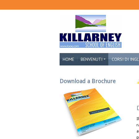
HOME
BENVENUTI
CORSI DI ING
Download a Brochure
I
r
a
p