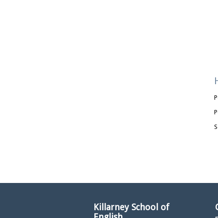
P
P
S
Killarney School of
English