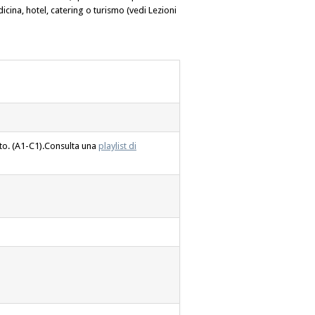
cina, hotel, catering o turismo (vedi Lezioni
ato. (A1-C1).Consulta una
playlist di