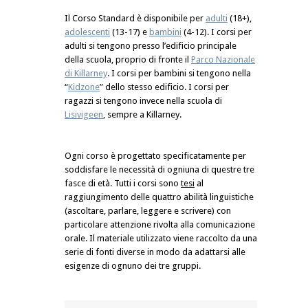
Il Corso Standard è disponibile per
adulti
(18+),
adolescenti
(13-17) e
bambini
(4-12). I corsi per
adulti si tengono presso l’edificio principale
della scuola, proprio di fronte il
Parco Nazionale
di Killarney
. I corsi per bambini si tengono nella
“
Kidzone
” dello stesso edificio. I corsi per
ragazzi si tengono invece nella scuola di
Lisivigeen
, sempre a Killarney.
Ogni corso è progettato specificatamente per
soddisfare le necessità di ogniuna di questre tre
fasce di età. Tutti i corsi sono
tesi
al
raggiungimento delle quattro abilità linguistiche
(ascoltare, parlare, leggere e scrivere) con
particolare attenzione rivolta alla comunicazione
orale. Il materiale utilizzato viene raccolto da una
serie di fonti diverse in modo da adattarsi alle
esigenze di ognuno dei tre gruppi.