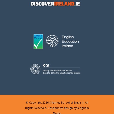
© Copyright 2026 Killarney School of English. All
Rights Reserved. Responsive design by
Kingdom
Media
.