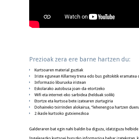
Prezioak zera ere barne hartzen du:
Kurtsoaren material guztiak
Iriste egunean Killarney trena edo bus geltokitik eramatea 
Informazio liburuxka iristean
Eskolarako autobusa joan-da-etortzeko
Wifi eta internet-eko sarbidea (helduak soilik)
Etortze eta kurtsoa bete izatearen ziurtagiria
Dohaineko txirrinden alokairua, “lehenengoa hartzen due
2 ikasle kurtsoko gutxienezkoa
Galderaren bat egin nahi baldin ba diguzu, idatziguzu helbid
Ingelesezko kurtsoei buruzko informazioa behar izatekotan, k