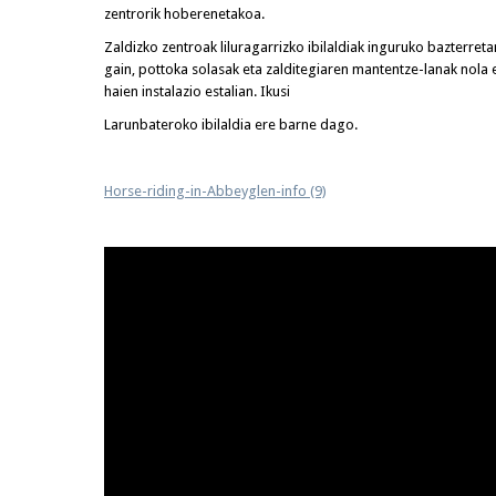
zentrorik hoberenetakoa.
Zaldizko zentroak liluragarrizko ibilaldiak inguruko bazterreta
gain, pottoka solasak eta zalditegiaren mantentze-lanak nola e
haien instalazio estalian. Ikusi
Larunbateroko ibilaldia ere barne dago.
Horse-riding-in-Abbeyglen-info (9)