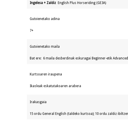
Ingelesa + Zaldiz
English Plus Horseriding (GE3A)
Gutxienetako adina
7+
Gutxienetako maila
Bat ere: 6 maila desberdinak eskuragai Beginner-etik Advanced
Kurtsoaren iraupena
Ikasleak eskatutakoaren arabera
Irakasgaia
15 ordu General English (taldeko kurtsoa); 10 ordu zaldiz ibiltze