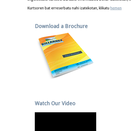
Kurtsoren bat erreserbatu nahi izatekotan, klikatu
hemen
Download a Brochure
Watch Our Video