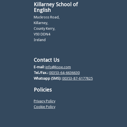
Killarney School of
English
Muckross Road,
Killarney,
County Kerry,
V93 DDN4
Ireland
Contact Us
E-mail:
info@ksoe.com
Tel./Fax.:
00353-64-6636630
Whatsapp (SMS):
00353-87-6177825
Policies
Privacy Policy
Cookie Policy