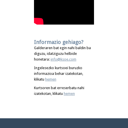
Informazio gehiago?
Galderaren bat egin nahi baldin ba
diguzu, idatziguzu helbide
honetara:
info@ksoe.com
Ingelesezko kurtsoei buruzko
informazioa behar izatekotan,
klikatu
hemen
Kurtsoren bat erreserbatu nahi
izatekotan, klikatu
hemen