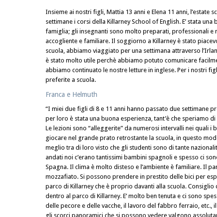
Insieme ai nostri figli, Mattia 13 anni e Elena 11 anni, l’esta
settimane i corsi della Killarney School of English. E’ stata una 
famiglia; gli insegnanti sono molto preparati, professionali e m
accogliente e familiare. Il soggiorno a Killarney è stato piace
scuola, abbiamo viaggiato per una settimana attraverso l’Irland
è stato molto utile perchè abbiamo potuto comunicare facilmen
abbiamo continuato le nostre letture in inglese. Per i nostri fig
preferite a scuola.
Franca e Helmuth
“I miei due figli di 8 e 11 anni hanno passato due settimane pr
per loro è stata una buona esperienza, tant’è che speriamo di 
Le lezioni sono “alleggerite” da numerosi intervalli nei quali i
giocare nel grande prato retrostante la scuola, in questo mod
meglio tra di loro visto che gli studenti sono di tante nazionali
andati noi c’erano tantissimi bambini spagnoli e spesso ci sono s
Spagna. Il clima è molto disteso e l’ambiente è familiare. Il 
mozzafiato. Si possono prendere in prestito delle bici per esplo
parco di Killarney che è proprio davanti alla scuola. Consiglio di
dentro al parco di Killarney. E’ molto ben tenuta e ci sono spe
delle pecore e delle vacche, il lavoro del fabbro ferraio, etc.
gli scorci panoramici che si possono vedere valgono assoluta