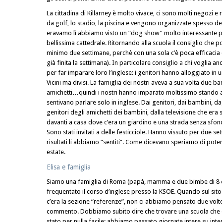
La cittadina di Killarney è molto vivace, ci sono molti negozi e 
da golf, lo stadio, la piscina e vengono organizzate spesso d
eravamo lì abbiamo visto un “dog show” molto interessante pr
bellissima cattedrale. Ritornando alla scuola il consiglio che 
minimo due settimane, perchè con una sola c’è poca efficacia 
già finita la settimana). In particolare consiglio a chi voglia 
per far imparare loro l’inglese: i genitori hanno alloggiato in u
Vicini ma divisi. La famiglia dei nostri aveva a sua volta due b
amichetti…quindi i nostri hanno imparato moltissimo stando 
sentivano parlare solo in inglese. Dai genitori, dai bambini, da
genitori degli amichetti dei bambini, dalla televisione che er
davanti a casa dove c’era un giardino e una strada senza sfon
Sono stati invitati a delle festicciole. Hanno vissuto per due se
risultati li abbiamo “sentiti”. Come dicevano speriamo di pote
estate.
Elisa e famiglia
Siamo una famiglia di Roma (papà, mamma e due bimbe di 8 e
frequentato il corso d’inglese presso la KSOE. Quando sul sit
c’era la sezione “referenze”, non ci abbiamo pensato due volte
commento. Dobbiamo subito dire che trovare una scuola che 
stato per nulla facile; abbiamo passato giornate intere su inte