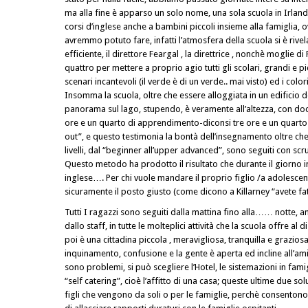
ma alla fine è apparso un solo nome, una sola scuola in Irland
corsi d’inglese anche a bambini piccoli insieme alla famiglia, 
avremmo potuto fare, infatti l’atmosfera della scuola si è rivel
efficiente, il direttore Feargal , la direttrice , nonchè moglie di 
quattro per mettere a proprio agio tutti gli scolari, grandi e pic
scenari incantevoli (il verde è di un verde.. mai visto) ed i colori
Insomma la scuola, oltre che essere alloggiata in un edificio 
panorama sul lago, stupendo, è veramente all’altezza, con doc
ore e un quarto di apprendimento-diconsi tre ore e un quarto p
out”, e questo testimonia la bontà dell’insegnamento oltre che la
livelli, dal “beginner all’upper advanced”, sono seguiti con s
Questo metodo ha prodotto il risultato che durante il giorno in
inglese…. Per chi vuole mandare il proprio figlio /a adolescen
sicuramente il posto giusto (come dicono a Killarney “avete 
Tutti I ragazzi sono seguiti dalla mattina fino alla…… notte, 
dallo staff, in tutte le molteplici attività che la scuola offre al d
poi è una cittadina piccola , meravigliosa, tranquilla e graziosa
inquinamento, confusione e la gente è aperta ed incline all’am
sono problemi, si può scegliere l’Hotel, le sistemazioni in famigl
“self catering”, cioè l’affitto di una casa; queste ultime due so
figli che vengono da soli o per le famiglie, perchè consentono 