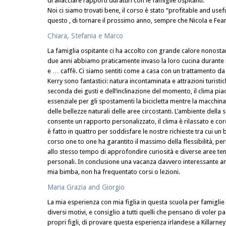
di allacciare rapporti duraturi con le famiglie ospitanti.
Noi ci siamo trovati bene, il corso è stato “profitable and usefu
questo , di tornare il prossimo anno, sempre che Nicola e F
Chiara, Stefania e Marco
La famiglia ospitante ci ha accolto con grande calore nonosta
due anni abbiamo praticamente invaso la loro cucina durante i
e … caffè. Ci siamo sentiti come a casa con un trattamento da 
Kerry sono fantastici: natura incontaminata e attrazioni turisti
seconda dei gusti e dell’inclinazione del momento, il clima p
essenziale per gli spostamenti la bicicletta mentre la macchin
delle bellezze naturali delle aree circostanti. L’ambiente della 
consente un rapporto personalizzato, il clima è rilassato e cord
è fatto in quattro per soddisfare le nostre richieste tra cui un b
corso one to one ha garantito il massimo della flessibilità, pe
allo stesso tempo di approfondire curiosità e diverse aree tem
personali. In conclusione una vacanza davvero interessante an
mia bimba, non ha frequentato corsi o lezioni.
Maria Grazia and Giorgio
La mia esperienza con mia figlia in questa scuola per famiglie
diversi motivi, e consiglio a tutti quelli che pensano di voler 
propri figli, di provare questa esperienza irlandese a Killarne