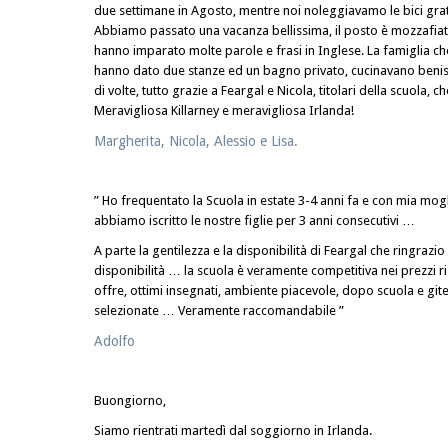
due settimane in Agosto, mentre noi noleggiavamo le bici gra
Abbiamo passato una vacanza bellissima, il posto è mozzafiato,
hanno imparato molte parole e frasi in Inglese. La famiglia che 
hanno dato due stanze ed un bagno privato, cucinavano beniss
di volte, tutto grazie a Feargal e Nicola, titolari della scuola, c
Meravigliosa Killarney e meravigliosa Irlanda!
Margherita, Nicola, Alessio e Lisa.
” Ho frequentato la Scuola in estate 3-4 anni fa e con mia mog
abbiamo iscritto le nostre figlie per 3 anni consecutivi …
A parte la gentilezza e la disponibilità di Feargal che ringrazi
disponibilità … la scuola è veramente competitiva nei prezzi ris
offre, ottimi insegnati, ambiente piacevole, dopo scuola e gite
selezionate … Veramente raccomandabile ”
Adolfo
Buongiorno,
Siamo rientrati martedì dal soggiorno in Irlanda.