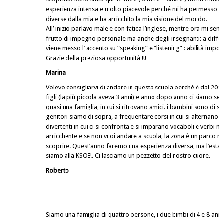
esperienza intensa e molto piacevole perché mi ha permesso d
diverse dalla mia e ha arricchito la mia visione del mondo.
All’ inizio parlavo male e con fatica l’inglese, mentre ora mi s
frutto di impegno personale ma anche degli insegnanti: a diffe
viene messo l’ accento su “speaking” e “listening” : abilità imp
Grazie della preziosa opportunità !!!
Marina
Volevo consigliarvi di andare in questa scuola perchè è dal 201
figli (la più piccola aveva 3 anni) e anno dopo anno ci siamo 
quasi una famiglia, in cui si ritrovano amici. i bambini sono di 
genitori siamo di sopra, a frequentare corsi in cui si alterna
divertenti in cui ci si confronta e si imparano vocaboli e verbi 
arricchente e se non vuoi andare a scuola, la zona è un parco 
scoprire. Quest’anno faremo una esperienza diversa, ma l’esta
siamo alla KSOE!. Ci lasciamo un pezzetto del nostro cuore.
Roberto
Siamo una famiglia di quattro persone, i due bimbi di 4 e 8 a