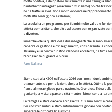
molto positiva, e da ripetere sicuramente in una famiglia Irlan
bimbi/bambini/ragazzi (eravamo tutti insieme) poiché trascor
ne ha tratta un evoluzione molto evidente nell’apprendimento 
molti altri sensi (gioco e relazioni).
La scuola ha un programma per i bimbi molto valido e funzional
attività pomeridiane, che oltre ad essere ben organizzate per
e divertenti.
Rimarchevole la qualità delle due insegnanti che si sono avvi
capacità di gestione e d’insegnamento, considerando la conduz
Killarney è un centro turistico irlandese eccellente, ha tutti i se
l’accoglienza di grandi e piccini.
Fam Daliana
Siamo stati alla KSOE nell’estate 2016 con i nostri due bambini
ottimamente, sia per le lezioni, che per le attività. Ottima la p
fianco al meraviglioso parco nazionale. Grandiosa l’idea della s
genitori per visitare parco e città mentre i bimbi sono a lezion
La famiglia è stata davvero accogliente. Ci siamo sentiti a casa 
Per i nostri bambini è stato entusiasmante giocare con coetanei
superare le difficoltà linguistiche.