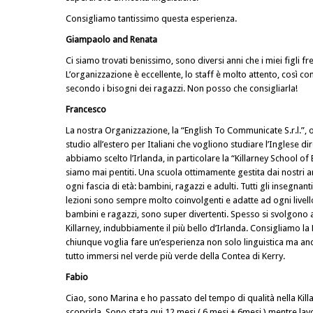
Consigliamo tantissimo questa esperienza.
Giampaolo and Renata
Ci siamo trovati benissimo, sono diversi anni che i miei figli 
L’organizzazione è eccellente, lo staff è molto attento, così co
secondo i bisogni dei ragazzi. Non posso che consigliarla!
Francesco
La nostra Organizzazione, la “English To Communicate S.r.l.”, o
studio all’estero per Italiani che vogliono studiare l’Inglese dir
abbiamo scelto l’Irlanda, in particolare la “Killarney School of E
siamo mai pentiti. Una scuola ottimamente gestita dai nostri a
ogni fascia di età: bambini, ragazzi e adulti. Tutti gli insegnant
lezioni sono sempre molto coinvolgenti e adatte ad ogni livello
bambini e ragazzi, sono super divertenti. Spesso si svolgono a
Killarney, indubbiamente il più bello d’Irlanda. Consigliamo la 
chiunque voglia fare un’esperienza non solo linguistica ma anc
tutto immersi nel verde più verde della Contea di Kerry.
Fabio
Ciao, sono Marina e ho passato del tempo di qualità nella Killar
scoprirla. Sono stata qui 12 mesi ( 6 mesi + 6mesi ) mentre lavo