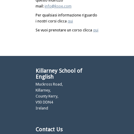
questo indirizzo
mail:
info@ksoe.com
Per qualsiasi informazione riguardo
i nostri corsi clicca
qui
Se vuoi prenotare un corso clicca
qui
Killarney School of
English
Muckross Road,
Killarney,
County Kerry,
V93 DDN4
Ireland
Contact Us