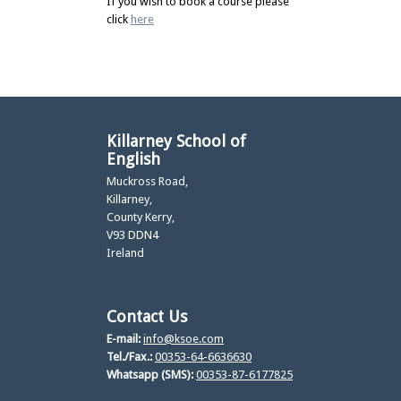
If you wish to book a course please
click
here
Killarney School of
English
Muckross Road,
Killarney,
County Kerry,
V93 DDN4
Ireland
Contact Us
E-mail:
info@ksoe.com
Tel./Fax.:
00353-64-6636630
Whatsapp (SMS):
00353-87-6177825