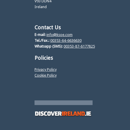
V93 DDN4
Ireland
Contact Us
E-mail:
info@ksoe.com
Tel./Fax.:
00353-64-6636630
Whatsapp (SMS):
00353-87-6177825
Policies
Privacy Policy
Cookie Policy